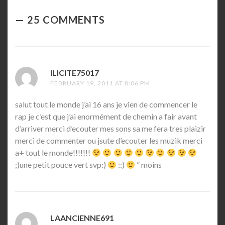
25 COMMENTS
ILICITE75017
SAYS:
FEBRUARY 19, 2011 AT 8:06 PM
salut tout le monde j’ai 16 ans je vien de commencer le
rap je c’est que j’ai enormément de chemin a fair avant
d’arriver merci d’ecouter mes sons sa me fera tres plaizir
merci de commenter ou jsute d’ecouter les muzik merci
a+ tout le monde!!!!!!!
;)une petit pouce vert svp:)
::)
” moins
LAANCIENNE691
SAYS: