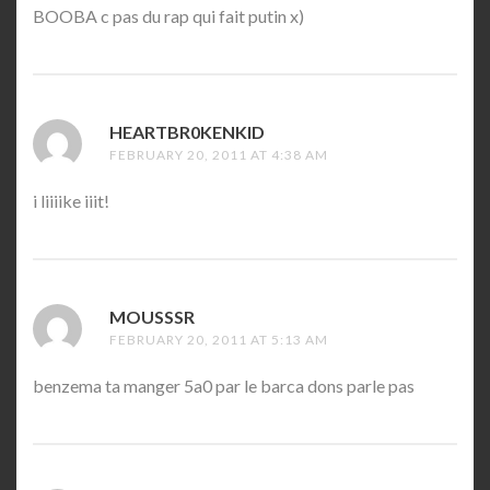
BOOBA c pas du rap qui fait putin x)
HEARTBR0KENKID
SAYS:
FEBRUARY 20, 2011 AT 4:38 AM
i liiiike iiit!
MOUSSSR
SAYS:
FEBRUARY 20, 2011 AT 5:13 AM
benzema ta manger 5a0 par le barca dons parle pas