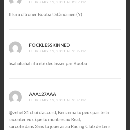
FEBRUARY 19, 2011 AT 8:37 PM
Il lui à d’trôner Booba ! St’anciiiien (Y)
FOCKLESSKINNED
SAYS:
FEBRUARY 19, 2011 AT 9:06 PM
hsahahahah il a été déclasser par Booba
AAA127AAA
SAYS:
FEBRUARY 19, 2011 AT 9:07 PM
@zehef31 chui d’accord, Benzema tu peux pas te la
raconter vu c’que tu montres au Real,
surcôté dans 3ans tu joueras au Racing Club de Lens