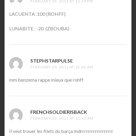
FEBRUARY 19, 2011 AT 11:19 PM
LACUENTA :100 (ROHFF)
LUNABITE : -20 (ZBOUBA)
STEPHSTARPULSE
SAYS:
FEBRUARY 20, 2011 AT 12:02 AM
mm benzema rappe mieux que rohff
FRENCHSOLDIERISBACK
SAYS:
FEBRUARY 20, 2011 AT 12:52 AM
Il veut trouer les filets du barça mdrrrrrrrrrrrrrrrrrr