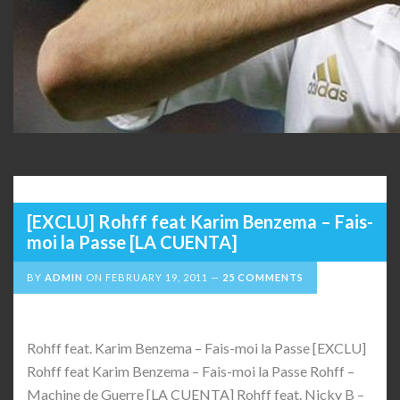
[EXCLU] Rohff feat Karim Benzema – Fais-
moi la Passe [LA CUENTA]
BY
ADMIN
ON
FEBRUARY 19, 2011
25 COMMENTS
Rohff feat. Karim Benzema – Fais-moi la Passe [EXCLU]
Rohff feat Karim Benzema – Fais-moi la Passe Rohff –
Machine de Guerre [LA CUENTA] Rohff feat. Nicky B –