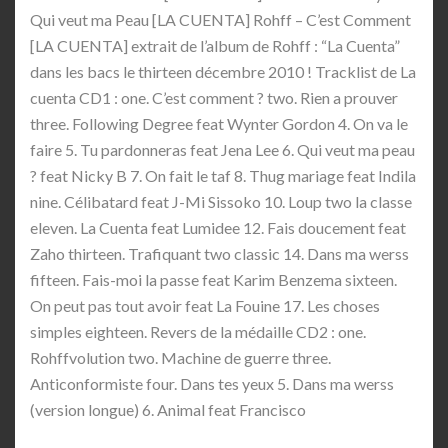
Qui veut ma Peau [LA CUENTA] Rohff – C’est Comment
[LA CUENTA] extrait de l’album de Rohff : “La Cuenta”
dans les bacs le thirteen décembre 2010 ! Tracklist de La
cuenta CD1 : one. C’est comment ? two. Rien a prouver
three. Following Degree feat Wynter Gordon 4. On va le
faire 5. Tu pardonneras feat Jena Lee 6. Qui veut ma peau
? feat Nicky B 7. On fait le taf 8. Thug mariage feat Indila
nine. Célibatard feat J-Mi Sissoko 10. Loup two la classe
eleven. La Cuenta feat Lumidee 12. Fais doucement feat
Zaho thirteen. Trafiquant two classic 14. Dans ma werss
fifteen. Fais-moi la passe feat Karim Benzema sixteen.
On peut pas tout avoir feat La Fouine 17. Les choses
simples eighteen. Revers de la médaille CD2 : one.
Rohffvolution two. Machine de guerre three.
Anticonformiste four. Dans tes yeux 5. Dans ma werss
(version longue) 6. Animal feat Francisco