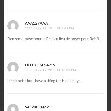
AAA127AAA
SAYS:
FEBRUARY 19, 2011 AT 9:41 PM
Benzema, pose pour le Real au lieu de poser pour Rohff…
HOTKISSES4739
SAYS:
FEBRUARY 19, 2011 AT 10:33 PM
i feel racist but i have a thing for black guys…
94320BENZZ
SAYS: