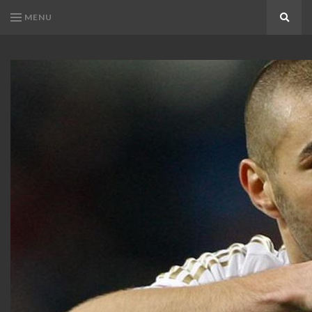
MENU
Search
KARIM
Karim
BENZEMA
Benzema
Fans
FANS
Blog