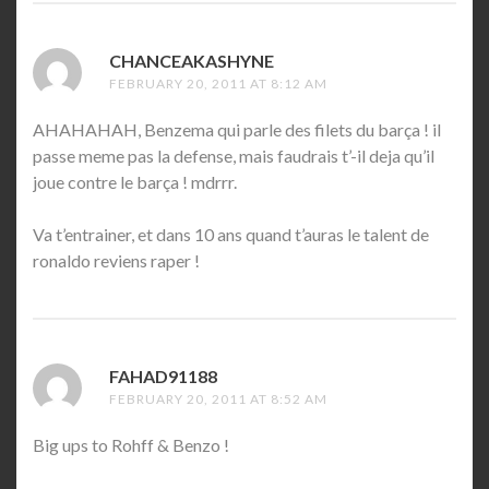
CHANCEAKASHYNE
SAYS:
FEBRUARY 20, 2011 AT 8:12 AM
AHAHAHAH, Benzema qui parle des filets du barça ! il
passe meme pas la defense, mais faudrais t’-il deja qu’il
joue contre le barça ! mdrrr.
Va t’entrainer, et dans 10 ans quand t’auras le talent de
ronaldo reviens raper !
FAHAD91188
SAYS:
FEBRUARY 20, 2011 AT 8:52 AM
Big ups to Rohff & Benzo !