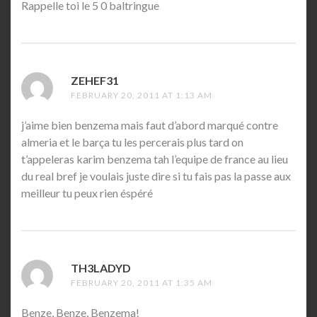
Rappelle toi le 5 0 baltringue
ZEHEF31
SAYS:
FEBRUARY 20, 2011 AT 1:13 AM
j’aime bien benzema mais faut d’abord marqué contre
almeria et le barça tu les percerais plus tard on
t’appeleras karim benzema tah l’equipe de france au lieu
du real bref je voulais juste dire si tu fais pas la passe aux
meilleur tu peux rien éspéré
TH3LADYD
SAYS:
FEBRUARY 20, 2011 AT 1:35 AM
Benze, Benze, Benzema!