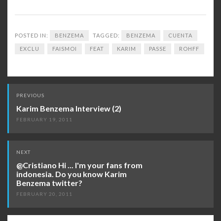
POSTED IN:
BENZEMA
TAGGED:
BENZEMA
CUENTA
EXCLU
FAISMOI
FEAT
KARIM
PASSE
ROHFF
Post
PREVIOUS
navigation
Karim Benzema Interview (2)
FEBRUARY 19, 2011
NEXT
@Cristiano Hi ... I'm your fans from
indonesia. Do you know Karim
Benzema twitter?
FEBRUARY 20, 2011