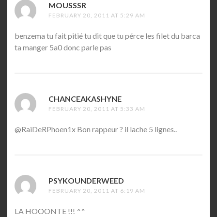
MOUSSSR
SAYS:
FEBRUARY 20, 2011 AT 5:29 AM
benzema tu fait pitié tu dit que tu pérce les filet du barca
ta manger 5a0 donc parle pas
CHANCEAKASHYNE
SAYS:
FEBRUARY 20, 2011 AT 5:33 AM
@RaiDeRPhoen1x Bon rappeur ? il lache 5 lignes..
PSYKOUNDERWEED
SAYS:
FEBRUARY 20, 2011 AT 6:19 AM
LA HOOONTE !!! ^^