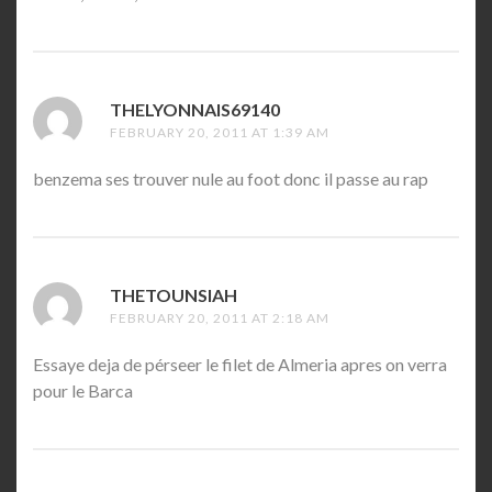
THELYONNAIS69140
SAYS:
FEBRUARY 20, 2011 AT 1:39 AM
benzema ses trouver nule au foot donc il passe au rap
THETOUNSIAH
SAYS:
FEBRUARY 20, 2011 AT 2:18 AM
Essaye deja de pérseer le filet de Almeria apres on verra
pour le Barca