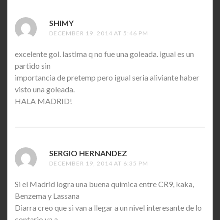
SHIMY
SAYS:
DECEMBER 19, 2014 AT 5:46 PM
excelente gol. lastima q no fue una goleada. igual es un
partido sin
importancia de pretemp pero igual seria aliviante haber
visto una goleada.
HALA MADRID!
SERGIO HERNANDEZ
SAYS:
DECEMBER 19, 2014 AT 6:35 PM
Si el Madrid logra una buena quimica entre CR9, kaka,
Benzema y Lassana
Diarra creo que si van a llegar a un nivel interesante de lo
contario va a