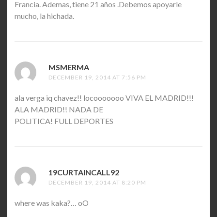
Francia. Ademas, tiene 21 años .Debemos apoyarle
mucho, la hichada.
MSMERMA
SAYS:
DECEMBER 19, 2014 AT 7:56 PM
ala verga iq chavez!! locooooooo VIVA EL MADRID!!!
ALA MADRID!! NADA DE
POLITICA! FULL DEPORTES
19CURTAINCALL92
SAYS:
DECEMBER 19, 2014 AT 8:20 PM
where was kaka?… oO