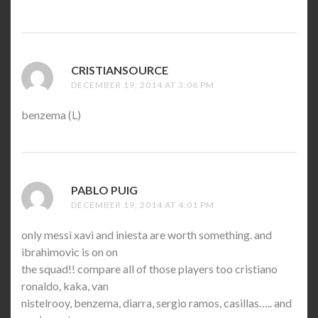
CRISTIANSOURCE
SAYS:
DECEMBER 19, 2014 AT 3:06 PM
benzema (L)
PABLO PUIG
SAYS:
DECEMBER 19, 2014 AT 4:01 PM
only messi xavi and iniesta are worth something. and
ibrahimovic is on on
the squad!! compare all of those players too cristiano
ronaldo, kaka, van
nistelrooy, benzema, diarra, sergio ramos, casillas….. and