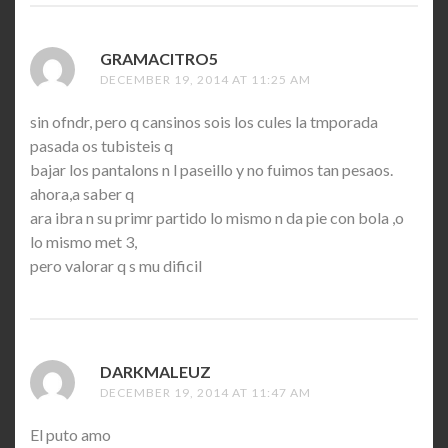
GRAMACITRO5
SAYS:
DECEMBER 19, 2014 AT 11:25 AM
sin ofndr, pero q cansinos sois los cules la tmporada
pasada os tubisteis q
bajar los pantalons n l paseillo y no fuimos tan pesaos.
ahora,a saber q
ara ibra n su primr partido lo mismo n da pie con bola ,o
lo mismo met 3,
pero valorar q s mu dificil
DARKMALEUZ
SAYS:
DECEMBER 19, 2014 AT 11:47 AM
El puto amo