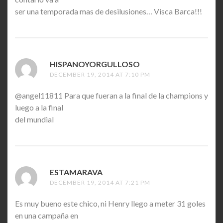
ser una temporada mas de desilusiones… Visca Barca!!!
HISPANOYORGULLOSO
SAYS:
DECEMBER 19, 2014 AT 7:10 PM
@angel11811 Para que fueran a la final de la champions y
luego a la final
del mundial
ESTAMARAVA
SAYS:
DECEMBER 19, 2014 AT 7:21 PM
Es muy bueno este chico, ni Henry llego a meter 31 goles
en una campaña en