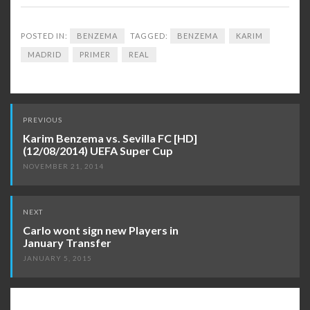
POSTED IN:
BENZEMA
TAGGED:
BENZEMA
KARIM
MADRID
PRIMER
REAL
Post
PREVIOUS
navigation
Karim Benzema vs. Sevilla FC [HD]
(12/08/2014) UEFA Super Cup
NOVEMBER 21, 2014
NEXT
Carlo wont sign new Players in
January Transfer
JANUARY 5, 2015