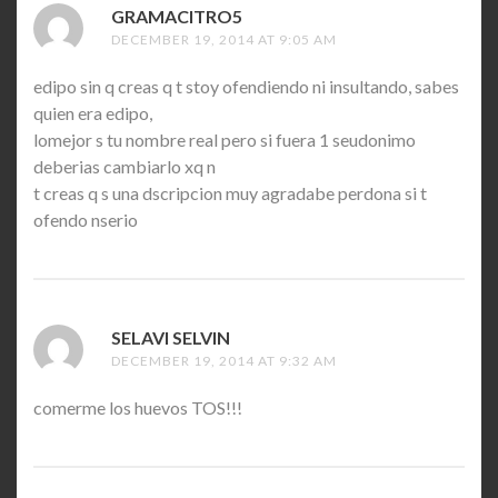
GRAMACITRO5
SAYS:
DECEMBER 19, 2014 AT 9:05 AM
edipo sin q creas q t stoy ofendiendo ni insultando, sabes
quien era edipo,
lomejor s tu nombre real pero si fuera 1 seudonimo
deberias cambiarlo xq n
t creas q s una dscripcion muy agradabe perdona si t
ofendo nserio
SELAVI SELVIN
SAYS:
DECEMBER 19, 2014 AT 9:32 AM
comerme los huevos TOS!!!