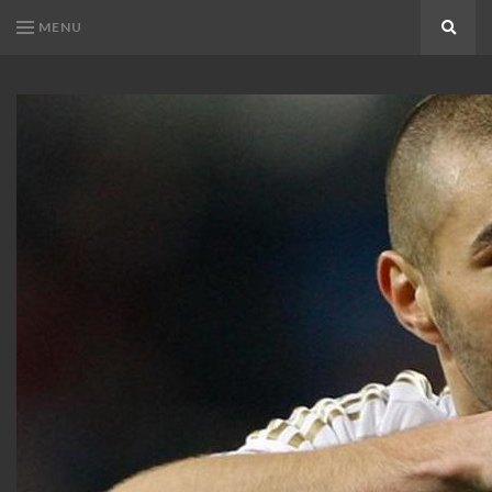
MENU
Search
KARIM
Karim
BENZEMA
Benzema
Fans
FANS
Blog