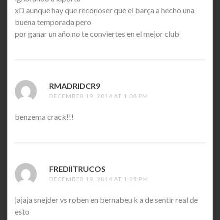
xD aunque hay que reconoser que el barça a hecho una
buena temporada pero
por ganar un año no te conviertes en el mejor club
RMADRIDCR9
SAYS:
DECEMBER 19, 2014 AT 1:08 PM
benzema crack!!!
FREDIITRUCOS
SAYS:
DECEMBER 19, 2014 AT 1:25 PM
jajaja snejder vs roben en bernabeu k a de sentir real de
esto