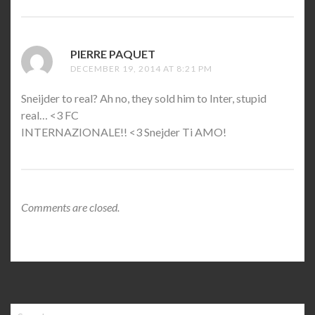
PIERRE PAQUET
SAYS:
DECEMBER 19, 2014 AT 8:21 PM
Sneijder to real? Ah no, they sold him to Inter, stupid
real… <3 FC
INTERNAZIONALE!! <3 Snejder Ti AMO!
Comments are closed.
Search