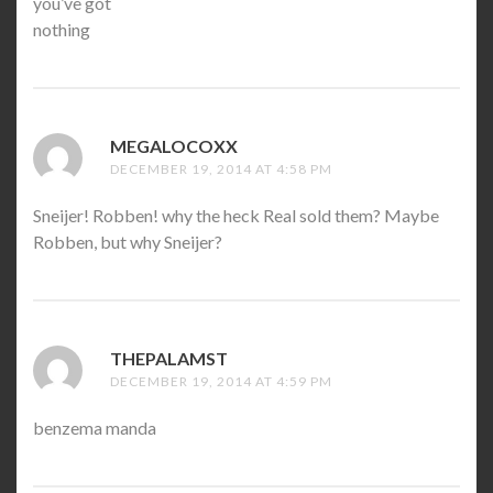
you’ve got
nothing
MEGALOCOXX
SAYS:
DECEMBER 19, 2014 AT 4:58 PM
Sneijer! Robben! why the heck Real sold them? Maybe
Robben, but why Sneijer?
THEPALAMST
SAYS:
DECEMBER 19, 2014 AT 4:59 PM
benzema manda