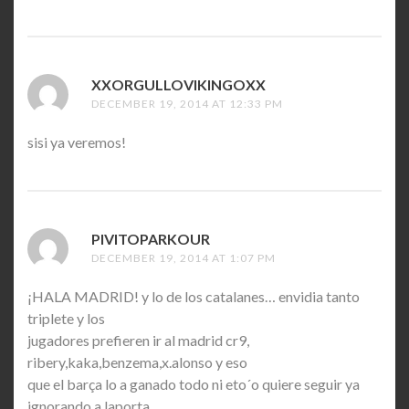
XXORGULLOVIKINGOXX
SAYS:
DECEMBER 19, 2014 AT 12:33 PM
sisi ya veremos!
PIVITOPARKOUR
SAYS:
DECEMBER 19, 2014 AT 1:07 PM
¡HALA MADRID! y lo de los catalanes… envidia tanto
triplete y los
jugadores prefieren ir al madrid cr9,
ribery,kaka,benzema,x.alonso y eso
que el barça lo a ganado todo ni eto´o quiere seguir ya
ignorando a laporta