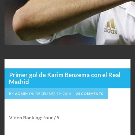
Primer gol de Karim Benzema con el Real
Madrid
BY
ADMIN
ON
DECEMBER 19, 2014
25 COMMENTS
Video Ranking: four / 5